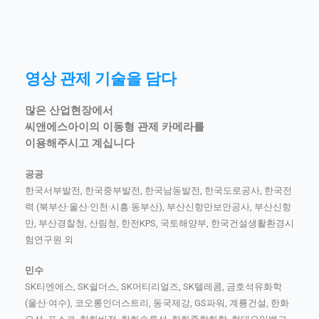
영상 관제 기술을 담다
많은 산업현장에서
씨앤에스아이의 이동형 관제 카메라를
이용해주시고 계십니다
공공
한국서부발전, 한국중부발전, 한국남동발전, 한국도로공사, 한국전
력 (북부산·울산·인천·시흥·동부산), 부산신항만보안공사, 부산신항
만, 부산경찰청, 산림청, 한전KPS, 국토해양부, 한국건설생활환경시
험연구원 외
민수
SK티엔에스, SK쉴더스, SK머티리얼즈, SK텔레콤, 금호석유화학
(울산·여수), 코오롱인더스트리, 동국제강, GS파워, 계룡건설, 한화