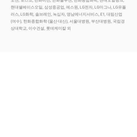
오션, 포스코, 한화비전, 한화솔루션, 한화종합화학, 현대오일뱅크,
현대쉘베이스오일, 삼성중공업, 에스원, LG전자, LG마그나, LG유플
러스, LG화학, 솔브레인, 녹십자, 영남에너지서비스, E1, 대림산업
(여수), 한화종합화학 (울산·대산), 서울대병원, 부산대병원, 국립경
상대학교, 이수건설, 롯데케미칼 외
현장 환경에 적합한 외형 설계 및 S/W UI 설
계
– 국토교통부 TAGO 모바일 앱 프로젝트
– 한전KPS S/W R&D
– SK텔레콤 S/W R&D
– 미래창조과학부장관상