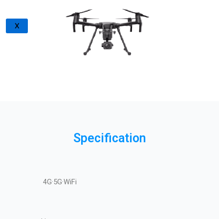
X
Specification
4G·5G·WiFi